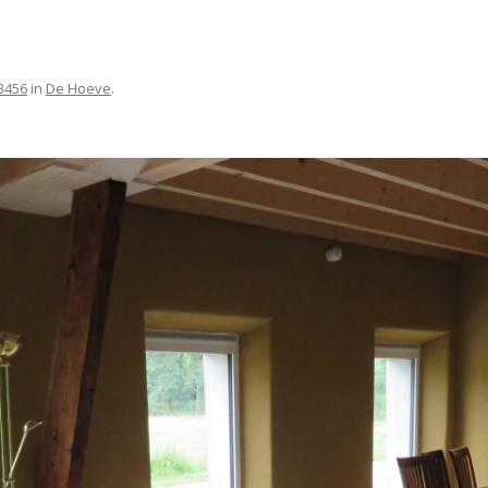
3456
in
De Hoeve
.