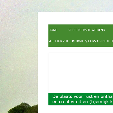
Kom naar Hoeve Wetermans voor een week va
Groot leven, de plaa
week verdieping tijdens één van de them
HOME
STILTE RETRAITE WEEKEND
ontmoeting en (h)ee
VERHUUR VOOR RETRAITES, CURSUSSEN OF T