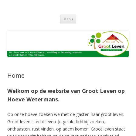
Groot leven, de plaats voor
Kom naar Hoeve Wetermans voor een week van onthaasten,
Spring
verstilling en bezinnig, rust en inspiratie, ontmoeting en (h)eerlijk eten
retraite, verstilling en bezinning,
Menu
naar
inhoud
in de prachtige natuur van Salland. Of kom voor een week verdieping
rust en inspiratie, ontmoeting en
tijdens één van de thema weken.
(h)eerlijk eten
Home
Welkom op de website van Groot Leven op
Hoeve Wetermans.
Op onze hoeve zoeken we met de gasten naar groot leven.
Groot leven is echt leven. Je geluk dichtbij zoeken,
onthaasten, rust vinden, op adem komen. Groot leven staat