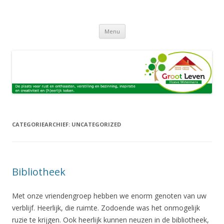
Groot leven, de plaats voor
Kom naar Hoeve Wetermans voor een week van onthaasten,
Spring
verstilling en bezinnig, rust en inspiratie, ontmoeting en (h)eerlijk eten
retraite, verstilling en bezinning,
Menu
naar
inhoud
in de prachtige natuur van Salland. Of kom voor een week verdieping
rust en inspiratie, ontmoeting en
tijdens één van de thema weken.
(h)eerlijk eten
CATEGORIEARCHIEF:
UNCATEGORIZED
Bibliotheek
Met onze vriendengroep hebben we enorm genoten van uw
verblijf. Heerlijk, die ruimte. Zodoende was het onmogelijk
ruzie te krijgen. Ook heerlijk kunnen neuzen in de bibliotheek,