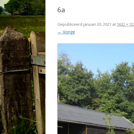
6a
Gepubliceerd
januari 20, 2021
at
1632 × 12
← Vorige