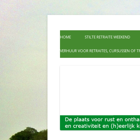
Kom naar Hoeve Wetermans voor een week va
Groot leven, de plaa
week verdieping tijdens één van de them
HOME
STILTE RETRAITE WEEKEND
ontmoeting en (h)ee
VERHUUR VOOR RETRAITES, CURSUSSEN OF T