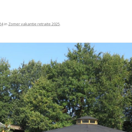
24
in
Zomer vakantie retraite 2025
.